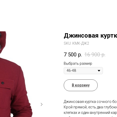
Джинсовая курт
SKU:
КМК-ДЖ2
7 500
р.
16 900
р.
Выбрать размер
В корзину
Джинсовая куртка сочного бор
Крой прямой, есть два глубок
клепках и один внутренний ка